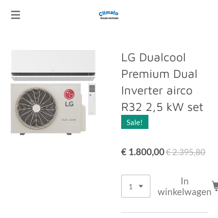
Ga
direct
naar
de
LG Dualcool
hoofdinhoud
Premium Dual
Inverter airco
R32 2,5 kW set
Sale!
€ 1.800,00
€ 2.395,80
In
winkelwagen