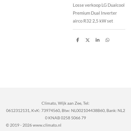
Losse verkoop LG Dualcool
Premium Dual Inverter
airco R32 2,5 kW set
D
D
S
D
e
e
h
e
l
e
a
l
e
l
r
e
n
e
n
Climato, Wijk aan Zee, Tel:
0612312131,
KvK: 73974560,
Btw: NL002104438B60,
Bank: NL2
0 KNAB 0258 5066 79
© 2019 - 2026 www.climato.nl